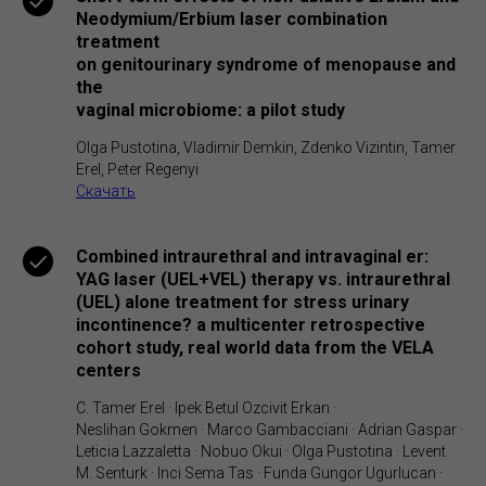
Neodymium/Erbium laser combination
treatment
on genitourinary syndrome of menopause and
the
vaginal microbiome: a pilot study
Olga Pustotina, Vladimir Demkin, Zdenko Vizintin, Tamer
Erel, Peter Regenyi
Скачать
Combined intraurethral and intravaginal er:
YAG laser (UEL+VEL) therapy vs. intraurethral
(UEL) alone treatment for stress urinary
incontinence? a multicenter retrospective
cohort study, real world data from the VELA
centers
C. Tamer Erel · Ipek Betul Ozcivit Erkan ·
Neslihan Gokmen · Marco Gambacciani · Adrian Gaspar ·
Leticia Lazzaletta · Nobuo Okui · Olga Pustotina · Levent
M. Senturk · Inci Sema Tas · Funda Gungor Ugurlucan ·