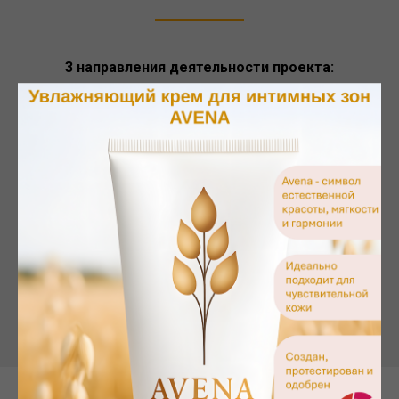
3 направления деятельности проекта:
•Экспертология планирования семьи
•Экспертология в гинекологии
•Экспертология профилактики перинатальных и
акушерских осложнений
Подробнее