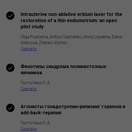
Intrauterine non-ablative erbium laser for the
restoration of a thin endometrium: an open
pilot study
Olga Pustotina, Anfisa Gashenko, Anna Lopatina, Elena
Ustinova, Zdenko Vizintin
Скачать
Фенотипы синдрома поликистозных
яичников
Пустотина О. А.
Скачать
Агонисты гонадотропин-рилизинг гормона и
add-back-терапия
Пустотина О. А.
Скачать