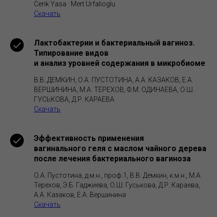
Cenk Yasa · Mert Urfalioglu
Скачать
Лактобактерии и бактериальный вагиноз.
Типирование видов
и анализ уровней содержания в микробиоме
В.В. ДЕМКИН, О.А. ПУСТОТИНА, А.А. КАЗАКОВ, Е.А.
ВЕРШИНИНА, М.А. ТЕРЕХОВ, Ф.М. ОДИНАЕВА, О.Ш.
ГУСЬКОВА, Д.Р. КАРАЕВА
Скачать
Эффективность применения
вагинального геля с маслом чайного дерева
после лечения бактериального вагиноза
О.А. Пустотина, д.м.н., проф.1, В.В. Демкин, к.м.н., М.А.
Терехов, Э.Б. Гаджиева, О.Ш. Гуськова, Д.Р. Караева,
А.А. Казаков, Е.А. Вершинина
Скачать