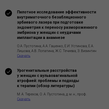
Пилотное исследование эффективности
внутриматочного безабляционного
эрбиевого лазера при подготовке
эндометрия к переносу размороженного
эмбриона у женщин с неудачами
имплантации в анамнезе
О.А. Пустотина, А.А. Гашенко, Е.И. Устинова, Е.А.
Лишова, А.В. Лопатина, Ж.С. Течиева, З. Визинтин
Скачать
Урогенитальные расстройства
у женщин с вульвовагинальной
атрофией: проблемы и подходы
к терапии (обзор литературы)
М. А. Терехов, О. А. Пустотина, д. м. н., проф.
Скачать