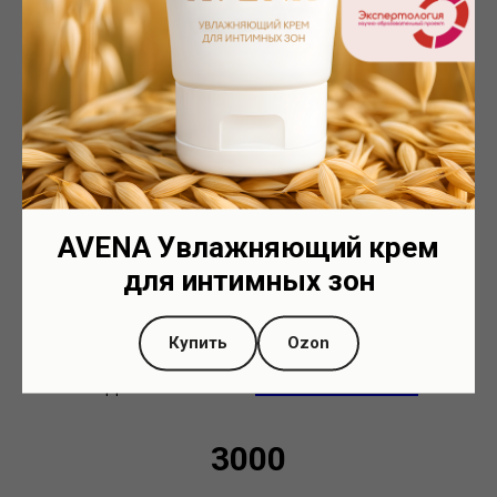
Итоги за 2020 год
51
Вебинар
AVENA Увлажняющий крем
для интимных зон
2000
Купить
Ozon
Подписчиков на
Youtube канале
3000