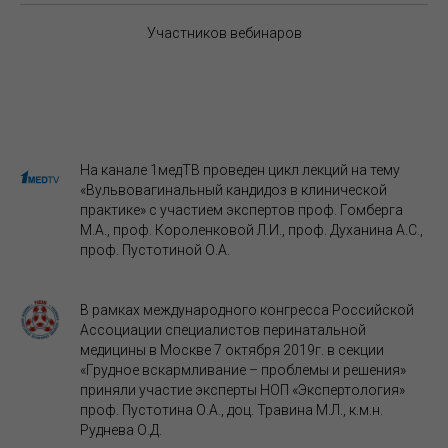
Участников вебинаров
На канале 1медТВ проведен цикл лекций на тему
«Вульвовагинальный кандидоз в клинической
практике» с участием экспертов проф. Гомберга
М.А., проф. Короленковой Л.И., проф. Духанина А.С.,
проф. Пустотиной О.А.
В рамках международного конгресса Российской
Ассоциации специалистов перинатальной
медицины в Москве 7 октября 2019г. в секции
«Грудное вскармливание – проблемы и решения»
приняли участие эксперты НОП «Экспертология»
проф. Пустотина О.А., доц. Травина М.Л., к.м.н.
Руднева О.Д.