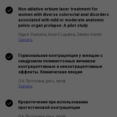
Non-ablative erbium laser treatment for
women with diverse colorectal anal disorders
associated with mild or moderate anatomic
pelvic organ prolapse: A pilot study
Olga A. Pustotina, Anna V. Lopatina, Zdenko Vizintin
Скачать
Гормональная контрацепция у женщин с
синдромом поликистозных яичников:
контрацептивные и неконтрацептивные
эффекты. Клиническая лекция
О.А. Пустотина, д.м.н., проф.
Скачать
Кровотечения при использовании
прогестиновой контрацепции
О.А. Пустотина, д.м.н., проф.